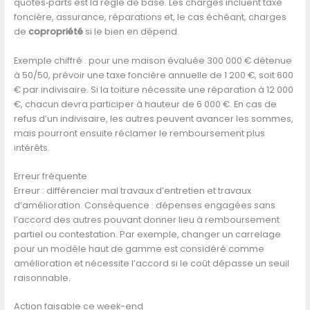
quotes‑parts est la règle de base. Les charges incluent taxe
foncière, assurance, réparations et, le cas échéant, charges
de
copropriété
si le bien en dépend.
Exemple chiffré : pour une maison évaluée 300 000 € détenue
à 50/50, prévoir une taxe foncière annuelle de 1 200 €, soit 600
€ par indivisaire. Si la toiture nécessite une réparation à 12 000
€, chacun devra participer à hauteur de 6 000 €. En cas de
refus d’un indivisaire, les autres peuvent avancer les sommes,
mais pourront ensuite réclamer le remboursement plus
intérêts.
Erreur fréquente
Erreur : différencier mal travaux d’entretien et travaux
d’amélioration. Conséquence : dépenses engagées sans
l’accord des autres pouvant donner lieu à remboursement
partiel ou contestation. Par exemple, changer un carrelage
pour un modèle haut de gamme est considéré comme
amélioration et nécessite l’accord si le coût dépasse un seuil
raisonnable.
Action faisable ce week-end