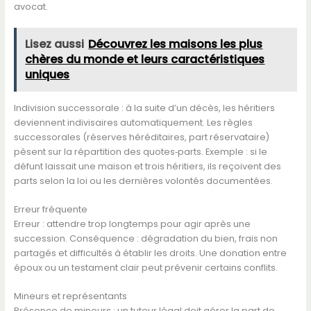
avocat.
Lisez aussi
Découvrez les maisons les plus
chères du monde et leurs caractéristiques
uniques
Indivision successorale : à la suite d’un décès, les héritiers
deviennent indivisaires automatiquement. Les règles
successorales (réserves héréditaires, part réservataire)
pèsent sur la répartition des quotes‑parts. Exemple : si le
défunt laissait une maison et trois héritiers, ils reçoivent des
parts selon la loi ou les dernières volontés documentées.
Erreur fréquente
Erreur : attendre trop longtemps pour agir après une
succession. Conséquence : dégradation du bien, frais non
partagés et difficultés à établir les droits. Une donation entre
époux ou un testament clair peut prévenir certains conflits.
Mineurs et représentants
Présence de mineurs : un tuteur légal doit gérer la part de