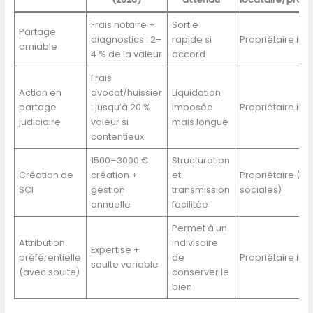
Frais notaire +
Sortie
Partage
diagnostics : 2–
rapide si
Propriétaire indi
amiable
4 % de la valeur
accord
Frais
Action en
avocat/huissier
Liquidation
partage
: jusqu’à 20 %
imposée
Propriétaire indi
judiciaire
valeur si
mais longue
contentieux
1500–3000 €
Structuration
Création de
création +
et
Propriétaire (pa
SCI
gestion
transmission
sociales)
annuelle
facilitée
Permet à un
Attribution
indivisaire
Expertise +
préférentielle
de
Propriétaire indi
soulte variable
(avec soulte)
conserver le
bien