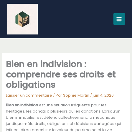
Aller
au
contenu
Bien en indivision :
comprendre ses droits et
obligations
Laisser un commentaire
/ Par
Sophie Martin
/
juin 4, 2026
Bien en indivision
est une situation fréquente pour les
héritages, les achats à plusieurs ou les donations. Lorsqu’un
bien immobilier est détenu collectivement, la mécanique
juridique mêle droits, obligations et décisions partagées qui
influent directement sur la valeur du patrimoine et la vie